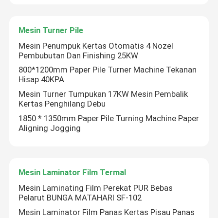
Tur Pabrik
Mesin Turner Pile
Mesin Penumpuk Kertas Otomatis 4 Nozel
Pembubutan Dan Finishing 25KW
Kontrol Kualitas
800*1200mm Paper Pile Turner Machine Tekanan
Hisap 40KPA
Hubungi Kami
Mesin Turner Tumpukan 17KW Mesin Pembalik
Kertas Penghilang Debu
1850 * 1350mm Paper Pile Turning Machine Paper
Berita
Aligning Jogging
Kasus-kasus
Mesin Laminator Film Termal
Minta Kutipan
Mesin Laminating Film Perekat PUR Bebas
Pelarut BUNGA MATAHARI SF-102
Mesin Laminator Film Panas Kertas Pisau Panas
Mesin Laminator Seruling