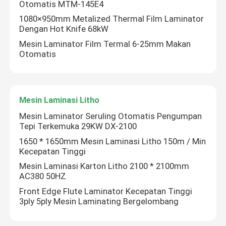
Otomatis MTM-145E4
1080×950mm Metalized Thermal Film Laminator
Laminator Seruling Berkecepatan Tinggi
Dengan Hot Knife 68kW
Mesin Laminator Film Termal 6-25mm Makan
Otomatis
Mesin Laminating Karton
Laminator Seruling Otomatis
Mesin Laminasi Litho
Mesin Laminator Seruling Otomatis Pengumpan
Laminator Seruling 5 Lapis
Tepi Terkemuka 29KW DX-2100
1650 * 1650mm Mesin Laminasi Litho 150m / Min
Kecepatan Tinggi
mesin perekat folder
Mesin Laminasi Karton Litho 2100 * 2100mm
AC380 50HZ
Mesin Penumpuk Otomatis
Front Edge Flute Laminator Kecepatan Tinggi
3ply 5ply Mesin Laminating Bergelombang
Mesin Turner Pile