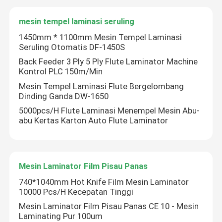
mesin tempel laminasi seruling
Mesin Laminator Film Termal
1450mm * 1100mm Mesin Tempel Laminasi
Seruling Otomatis DF-1450S
Mesin Laminasi Litho
Back Feeder 3 Ply 5 Ply Flute Laminator Machine
Kontrol PLC 150m/Min
Mesin Tempel Laminasi Flute Bergelombang
mesin tempel laminasi seruling
Dinding Ganda DW-1650
5000pcs/H Flute Laminasi Menempel Mesin Abu-
Mesin Laminator Film Pisau Panas
abu Kertas Karton Auto Flute Laminator
Mesin Laminator Film Pisau Rantai
Mesin Laminator Film Pisau Panas
Laminator Karton
740*1040mm Hot Knife Film Mesin Laminator
10000 Pcs/H Kecepatan Tinggi
Mesin Laminator Film Pisau Panas CE 10 - Mesin
Laminating Pur 100um