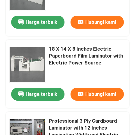
Tur Pabrik
Harga terbaik
Hubungi kami
Kontrol Kualitas
18 X 14 X 8 Inches Electric
Hubungi Kami
Paperboard Film Laminator with
Electric Power Source
Berita
Kasus-kasus
Harga terbaik
Hubungi kami
Minta Kutipan
Professional 3 Ply Cardboard
Laminator with 12 Inches
Mesin Laminator Seruling
Laminating Width and Electric