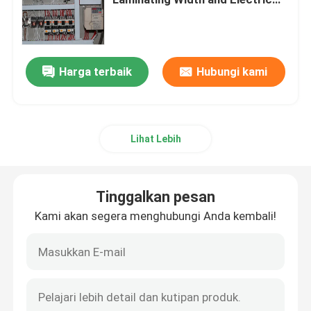
Power Source
Laminator Seruling Berkecepatan Tinggi
Harga terbaik
Hubungi kami
Mesin Laminating Karton
Laminator Seruling Otomatis
Lihat Lebih
Laminator Seruling 5 Lapis
Tinggalkan pesan
mesin perekat folder
Kami akan segera menghubungi Anda kembali!
Mesin Penumpuk Otomatis
Mesin Turner Pile