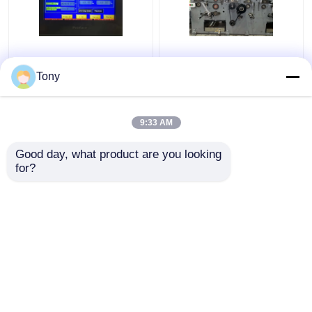
Dua Seruling Kombinasi
1650 * 1450mm 5 Ply
Mesin Laminator
Flute Laminator Mesin
Tony
Seruling Otomatis
Laminating Karton
5000pcs/H DW-1650
Bergelombang
9:33 AM
Harga terbaik
Harga terbaik
Good day, what product are you looking 
for?
Hubungi kami
Hubungi kami
Lihat Lebih
Rumah
Tentang kita
Hubungi kami
Desktop Site
Sitemap
Kebijakan Privasi