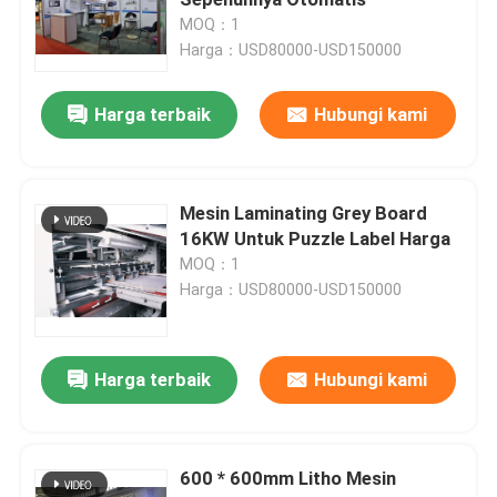
MOQ：1
Harga：USD80000-USD150000
Laminator Seruling Berkecepatan Tinggi
Harga terbaik
Hubungi kami
Mesin Laminating Karton
Laminator Seruling Otomatis
Mesin Laminating Grey Board
16KW Untuk Puzzle Label Harga
MOQ：1
Laminator Seruling 5 Lapis
Harga：USD80000-USD150000
mesin perekat folder
Harga terbaik
Hubungi kami
Mesin Penumpuk Otomatis
600 * 600mm Litho Mesin
Mesin Turner Pile