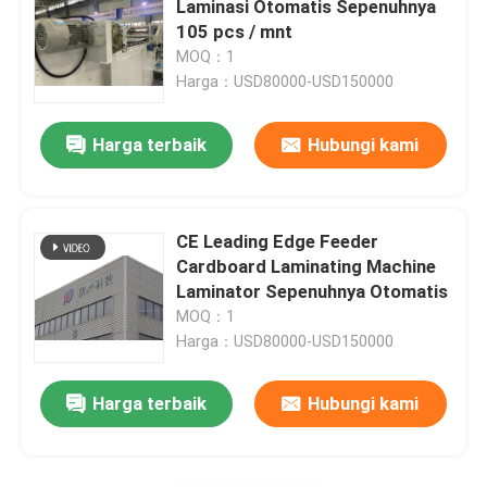
Laminasi Otomatis Sepenuhnya
105 pcs / mnt
Mesin Laminator Film Termal
MOQ：1
Harga：USD80000-USD150000
Mesin Laminasi Litho
Harga terbaik
Hubungi kami
mesin tempel laminasi seruling
CE Leading Edge Feeder
Mesin Laminator Film Pisau Panas
Cardboard Laminating Machine
Laminator Sepenuhnya Otomatis
MOQ：1
Mesin Laminator Film Pisau Rantai
Harga：USD80000-USD150000
Laminator Karton
Harga terbaik
Hubungi kami