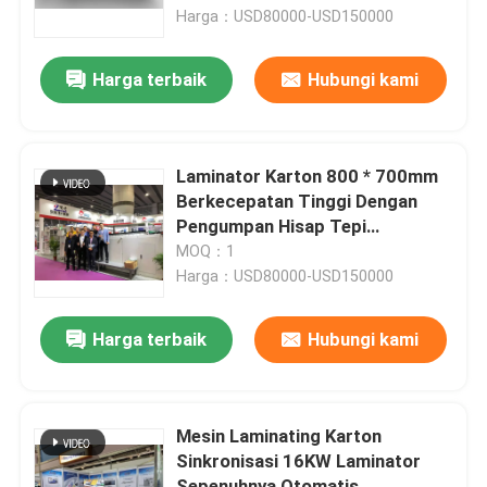
Harga：USD80000-USD150000
Tur Pabrik
Harga terbaik
Hubungi kami
Kontrol Kualitas
Laminator Karton 800 * 700mm
Hubungi Kami
Berkecepatan Tinggi Dengan
Pengumpan Hisap Tepi
Terkemuka
MOQ：1
Berita
Harga：USD80000-USD150000
Kasus-kasus
Harga terbaik
Hubungi kami
Minta Kutipan
Mesin Laminating Karton
Sinkronisasi 16KW Laminator
Mesin Laminator Seruling
Sepenuhnya Otomatis