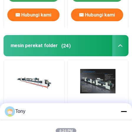
Hubungi kami
Hubungi kami
mesin perekat folder
(24)
Mesin Pengeleman
Gluer Folder Otomatis
Kotak Karton Lipat
Berkecepatan Tinggi
Tony
Otomatis Karton 350g-
23KW 240m/Min
800g
Berukuran Sedang
4:24 PM