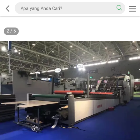
2
/
5