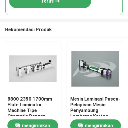
Terus
Rekomendasi Produk
Rumah
8800 2350 1700mm
Mesin Laminasi Pasca-
Flute Laminator
Pelapisan Mesin
Produk
Machine Tipe
Penyambung
Otomatis Dengan
Lembaran Karton
Sistem Remote
Laminator Flute
mengirimkan
mengirimkan
Tentang Kami
Opsional Dirancang
Otomatis