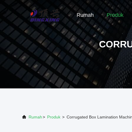
Rumah
Produk
CORRU
Rumah
>
Produk
>
Corrugated Box Lamination Machin