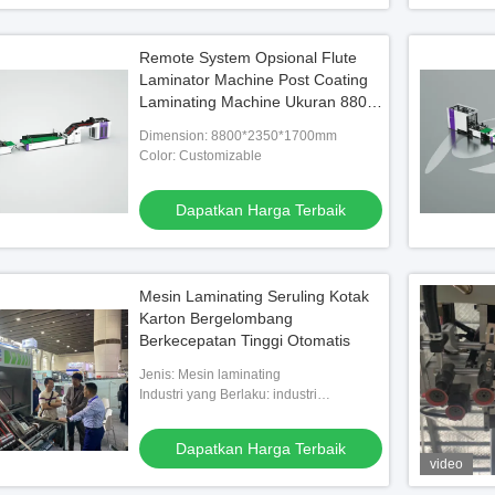
Remote System Opsional Flute
Laminator Machine Post Coating
Laminating Machine Ukuran 8800
2350 1700mm Dirancang untuk
Dimension: 8800*2350*1700mm
laminasi yang konsisten
Color: Customizable
Dapatkan Harga Terbaik
Mesin Laminating Seruling Kotak
Karton Bergelombang
Berkecepatan Tinggi Otomatis
Jenis: Mesin laminating
Industri yang Berlaku: industri
pengepakan
Dapatkan Harga Terbaik
video