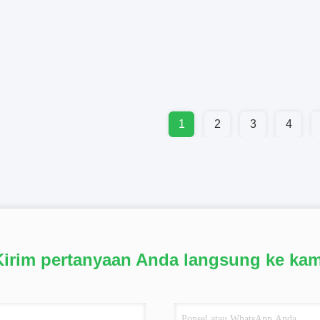
1
2
3
4
Kirim pertanyaan Anda langsung ke kam