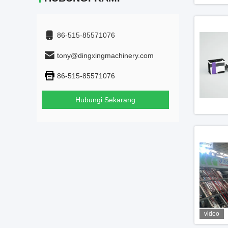
86-515-85571076
tony@dingxingmachinery.com
86-515-85571076
Hubungi Sekarang
video