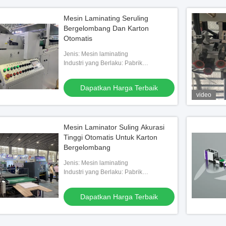
Mesin Laminating Seruling
Bergelombang Dan Karton
Otomatis
Jenis: Mesin laminating
Industri yang Berlaku: Pabrik
Manufaktur, Industri pengepakan
Dapatkan Harga Terbaik
video
Mesin Laminator Suling Akurasi
Tinggi Otomatis Untuk Karton
Bergelombang
Jenis: Mesin laminating
Industri yang Berlaku: Pabrik
Manufaktur, Mesin pengepakan, industri
pengepakan
Dapatkan Harga Terbaik