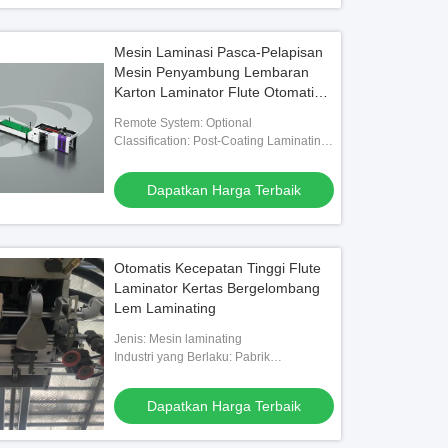
Mesin Laminasi Pasca-Pelapisan
Mesin Penyambung Lembaran
Karton Laminator Flute Otomatis
Meningkatkan Kecepatan dan
Remote System: Optional
Akurasi Produksi
Classification: Post-Coating Laminating
Machine
Dapatkan Harga Terbaik
Otomatis Kecepatan Tinggi Flute
Laminator Kertas Bergelombang
Lem Laminating
Jenis: Mesin laminating
Industri yang Berlaku: Pabrik
Manufaktur, Mesin pengepakan, industri
pengepakan
Dapatkan Harga Terbaik