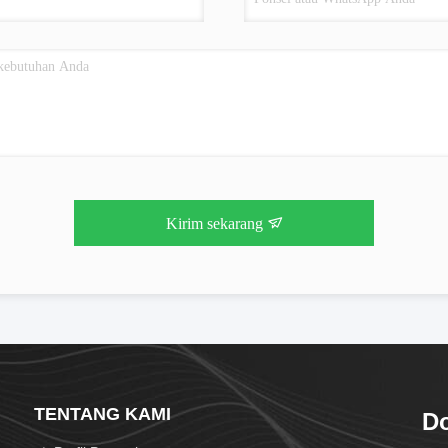
Kirim sekarang
TENTANG KAMI
Do