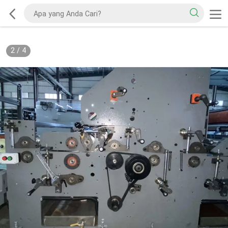
2
/
4