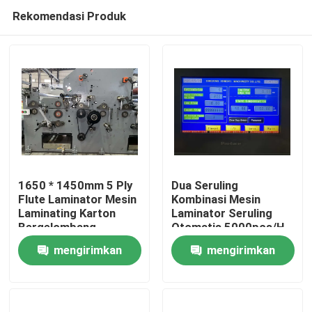
Rekomendasi Produk
1650 * 1450mm 5 Ply
Dua Seruling
Flute Laminator Mesin
Kombinasi Mesin
Laminating Karton
Laminator Seruling
Rumah
Bergelombang
Otomatis 5000pcs/H
DW-1650
mengirimkan
mengirimkan
Produk
permintaan
permintaan
Tentang Kami