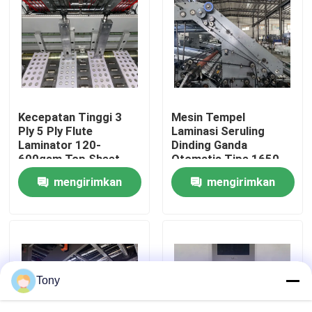
Tur Pabrik
Kontrol Kualitas
Kecepatan Tinggi 3
Mesin Tempel
Hubungi Kami
Ply 5 Ply Flute
Laminasi Seruling
Laminator 120-
Dinding Ganda
600gsm Top Sheet
Otomatis Tipe 1650
Berita
mengirimkan
mengirimkan
permintaan
permintaan
Kasus-kasus
Minta Kutipan
Tony
Mesin Laminator Seruling