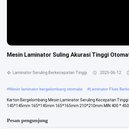
Mesin Laminator Suling Akurasi Tinggi Otom
Laminator Seruling Berkecepatan Tinggi
2025-06-12
#
Mesin laminator bergelombang otomatis
#
Laminator Flute Ber
Karton Bergelombang Mesin Laminator Seruling Kecepatan Ting
145*145mm 165*145mm 165*165mm 210*210mm MIN 400 * 450m
Pesan pengunjung