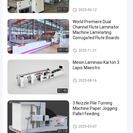
Laminator Seruling Berkecepat
01:31
2025-06-12
an Tinggi
World Premiere Dual
Channel Flute Laminator
Machine Laminating
Corrugated Flute Boards
Mesin Laminator Seruling
00:14
2025-11-21
Mesin Laminasi Karton 3
Lapis Maestro
Laminator Karton
2025-08-16
01:46
3 Nozzle Pile Turning
Machine Paper Jogging
Pallet Feeding
Mesin Turner Pile
2025-03-07
01:14