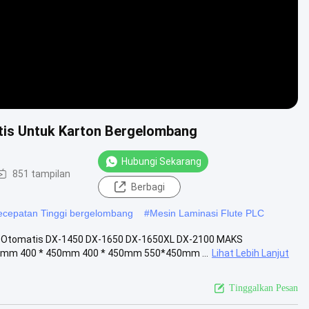
atis Untuk Karton Bergelombang
Hubungi Sekarang
851 tampilan
Berbagi
kecepatan Tinggi bergelombang
#
Mesin Laminasi Flute PLC
gi Otomatis DX-1450 DX-1650 DX-1650XL DX-2100 MAKS
m 400 * 450mm 400 * 450mm 550*450mm ...
Lihat Lebih Lanjut
Tinggalkan Pesan