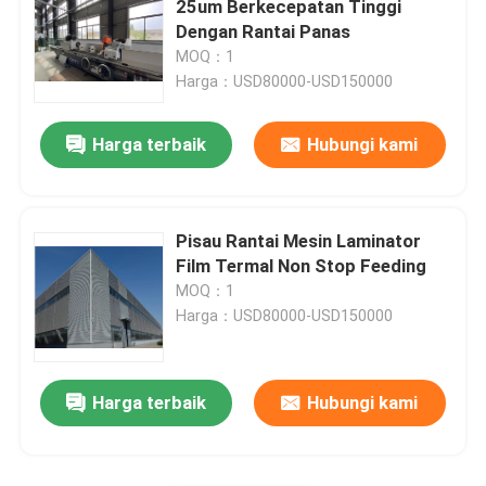
25um Berkecepatan Tinggi
Dengan Rantai Panas
Mesin Laminator Film Termal
MOQ：1
Harga：USD80000-USD150000
Mesin Laminasi Litho
Harga terbaik
Hubungi kami
mesin tempel laminasi seruling
Pisau Rantai Mesin Laminator
Mesin Laminator Film Pisau Panas
Film Termal Non Stop Feeding
MOQ：1
Harga：USD80000-USD150000
Mesin Laminator Film Pisau Rantai
Laminator Karton
Harga terbaik
Hubungi kami