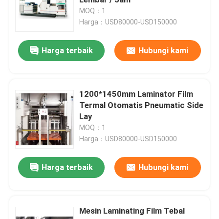
MOQ：1
Harga：USD80000-USD150000
Laminator Seruling Berkecepatan Tinggi
Harga terbaik
Hubungi kami
Mesin Laminating Karton
Laminator Seruling Otomatis
1200*1450mm Laminator Film
Termal Otomatis Pneumatic Side
Lay
Laminator Seruling 5 Lapis
MOQ：1
Harga：USD80000-USD150000
mesin perekat folder
Harga terbaik
Hubungi kami
Mesin Penumpuk Otomatis
Mesin Laminating Film Tebal
Mesin Turner Pile