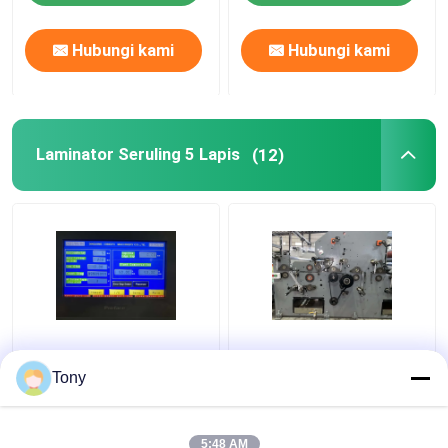
Hubungi kami
Hubungi kami
Laminator Seruling 5 Lapis
(12)
Dua Seruling Kombinasi
1650 * 1450mm 5 Ply
Mesin Laminator
Flute Laminator Mesin
Tony
Seruling Otomatis
Laminating Karton
5000pcs/H DW-1650
Bergelombang
5:48 AM