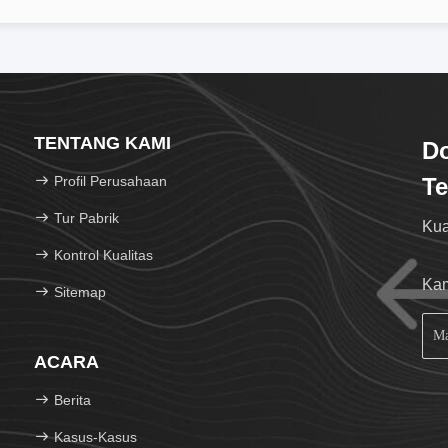
TENTANG KAMI
Do
Profil Perusahaan
Te
Tur Pabrik
Kua
Kontrol Kualitas
Kam
Sitemap
ACARA
Berita
Kasus-Kasus