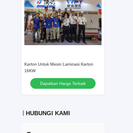
i Karton
Mesin Laminating Karton Berkecepatan
Mesin Laminatin
Tinggi 105 Sepotong / Min
Tinggi 1200 * 
rbaik
Dapatkan Harga Terbaik
Dapatka
HUBUNGI KAMI