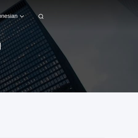
onesian
N