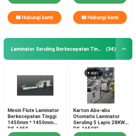
Hubungi kami
Hubungi kami
Laminator Seruling Berkecepatan Tinggi
(34)
Rumah
Mesin Flute Laminator
Karton Abu-abu
Produk
Berkecepatan Tinggi
Otomatis Laminator
1450mm * 1450mm
Seruling 5 Lapis 28KW
DX-1450
DX-1650XL
Tentang Kami