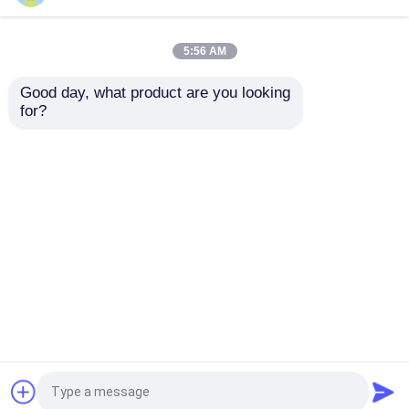
Seruling Otomatis
Laminating Karton
5000pcs/H DW-1650
Bergelombang
5:56 AM
Harga terbaik
Harga terbaik
Good day, what product are you looking 
for?
Hubungi kami
Hubungi kami
Lihat Lebih
Rumah
Tentang kita
Hubungi kami
Desktop Site
Sitemap
Kebijakan Privasi
Kualitas
Mesin Laminator Seruling
Pabrik
cina.Copyright © 2026 Dongtai Dingxing
Machinery Technology Co., Ltd. All Rights