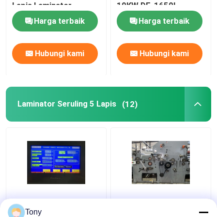
Lapis Laminator
19KW DF-1650L
Seruling
Harga terbaik
Harga terbaik
Mesin Laminator Film Termal
Hubungi kami
Hubungi kami
Mesin Laminasi Litho
mesin tempel laminasi seruling
Laminator Seruling 5 Lapis
(12)
Mesin Laminator Film Pisau Panas
Mesin Laminator Film Pisau Rantai
Laminator Karton
Dua Seruling Kombinasi
1650 * 1450mm 5 Ply
Mesin Laminator
Flute Laminator Mesin
Tony