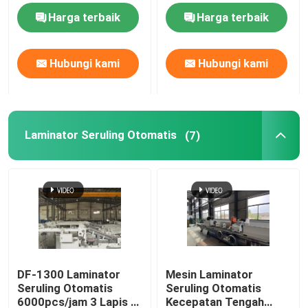
Harga terbaik
Harga terbaik
Laminator Seruling Berkecepatan Tinggi
Hubungi kami
Hubungi kami
Mesin Laminating Karton
Laminator Seruling Otomatis
Laminator Seruling Otomatis
(7)
Laminator Seruling 5 Lapis
mesin perekat folder
Mesin Penumpuk Otomatis
DF-1300 Laminator
Mesin Laminator
Seruling Otomatis
Seruling Otomatis
Mesin Turner Pile
6000pcs/jam 3 Lapis 5
Kecepatan Tengah