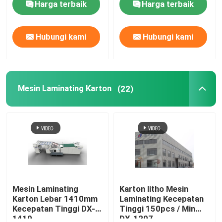
Harga terbaik
Harga terbaik
Tur Pabrik
Hubungi kami
Hubungi kami
Kontrol Kualitas
Mesin Laminating Karton
(22)
Hubungi Kami
Berita
Kasus-kasus
Minta Kutipan
Mesin Laminating
Karton litho Mesin
Karton Lebar 1410mm
Laminating Kecepatan
Kecepatan Tinggi DX-
Tinggi 150pcs / Min
Mesin Laminator Seruling
1410
DX-1207