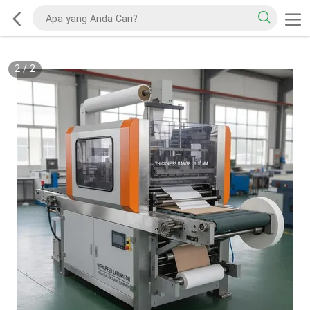
2
/
2