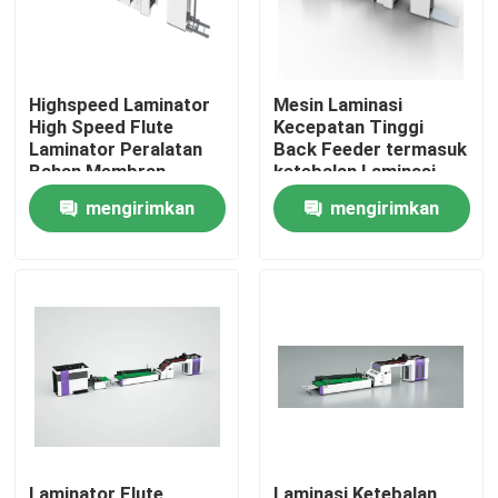
Highspeed Laminator
Mesin Laminasi
High Speed Flute
Kecepatan Tinggi
Laminator Peralatan
Back Feeder termasuk
Bahan Membran
ketebalan Laminasi
Kertas untuk Proses
Range 1 sampai 10
mengirimkan
mengirimkan
Laminasi Papan
mm Dirancang untuk
Goresan
output yang konsisten
permintaan
permintaan
Rumah
Produk
Tentang Kami
Laminator Flute
Laminasi Ketebalan