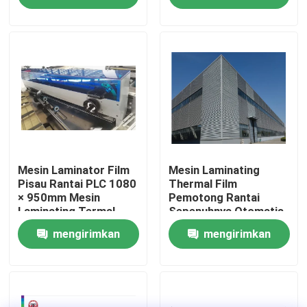
permintaan
permintaan
Tur Pabrik
Kontrol Kualitas
Hubungi Kami
Berita
Mesin Laminator Film
Mesin Laminating
Pisau Rantai PLC 1080
Thermal Film
× 950mm Mesin
Pemotong Rantai
Laminating Termal
Sepenuhnya Otomatis
Kasus-kasus
68kW
mengirimkan
mengirimkan
Minta Kutipan
permintaan
permintaan
Mesin Laminator Seruling