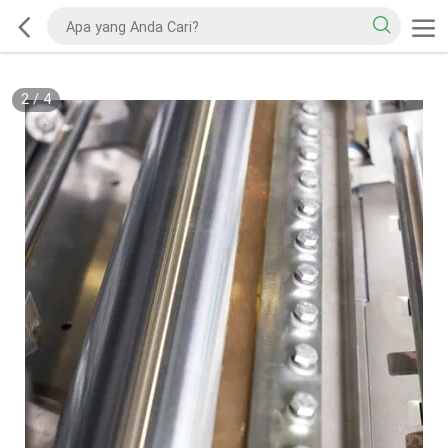
2
/
4