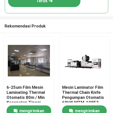
Terus
Rekomendasi Produk
Rumah
6-25um Film Mesin
Mesin Laminator Film
Laminating Thermal
Thermal Chain Knife
Produk
Otomatis 80m / Min
Pengumpan Otomatis
Kecepatan Tinggi
68kW MTM-108E3
mengirimkan
mengirimkan
Tentang Kami