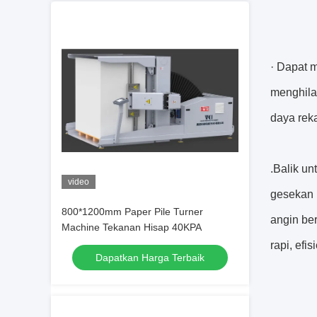
· Dapat 
menghila
daya reka
.Balik un
video
gesekan 
800*1200mm Paper Pile Turner
angin be
Machine Tekanan Hisap 40KPA
rapi, ef
Dapatkan Harga Terbaik