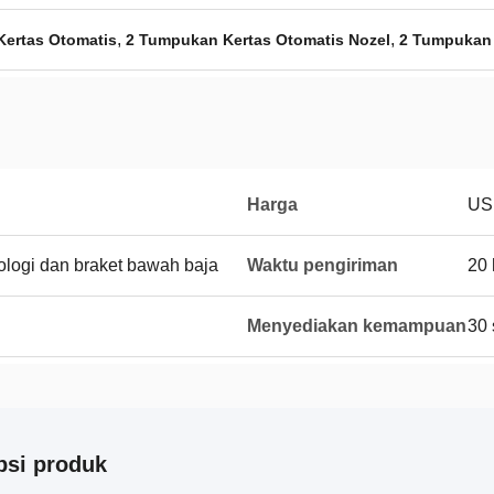
,
,
ertas Otomatis
2 Tumpukan Kertas Otomatis Nozel
2 Tumpukan 
Harga
US
rologi dan braket bawah baja
Waktu pengiriman
20 
Menyediakan kemampuan
30 
psi produk