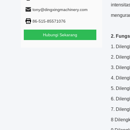
intensita
tony@dingxingmachinery.com
menguran
86-515-85571076
Hubungi Sekarang
2. Fungs
1. Dilen
2. Dilen
3. Dilen
4. Dilen
5. Dileng
6. Dilen
7. Dileng
8 Dileng