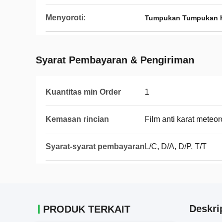
Menyoroti:
Tumpukan Tumpukan K
Syarat Pembayaran & Pengiriman
Kuantitas min Order
1
Kemasan rincian
Film anti karat meteo
Syarat-syarat pembayaran
L/C, D/A, D/P, T/T
Deskri
PRODUK TERKAIT