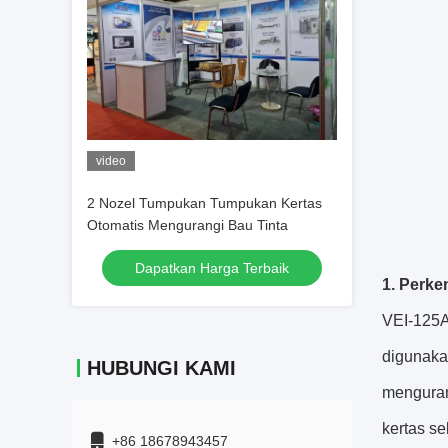
video
2 Nozel Tumpukan Tumpukan Kertas
Otomatis Mengurangi Bau Tinta
Dapatkan Harga Terbaik
1. Perke
VEI-125A
digunaka
HUBUNGI KAMI
menguran
kertas s
+86 18678943457