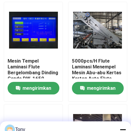
Tur Pabrik
Kontrol Kualitas
Hubungi Kami
Mesin Tempel
5000pcs/H Flute
Laminasi Flute
Laminasi Menempel
Berita
Bergelombang Dinding
Mesin Abu-abu Kertas
Ganda DW-1650
Karton Auto Flute
Laminator
mengirimkan
mengirimkan
Kasus-kasus
permintaan
permintaan
Minta Kutipan
Mesin Laminator Seruling
Tony