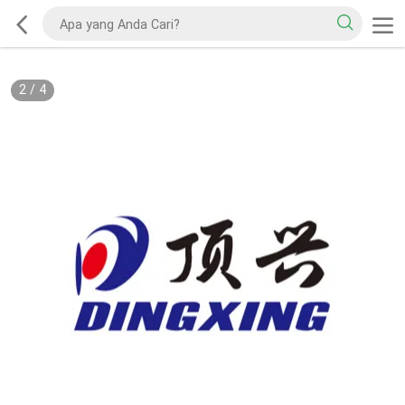
2
/
4