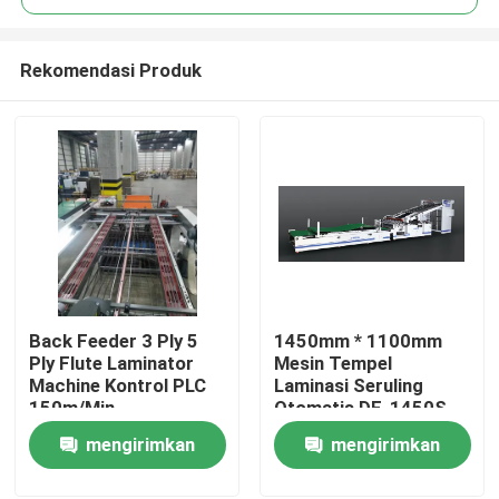
Rekomendasi Produk
Back Feeder 3 Ply 5
1450mm * 1100mm
Rumah
Ply Flute Laminator
Mesin Tempel
Machine Kontrol PLC
Laminasi Seruling
150m/Min
Otomatis DF-1450S
Produk
mengirimkan
mengirimkan
permintaan
permintaan
Tentang Kami