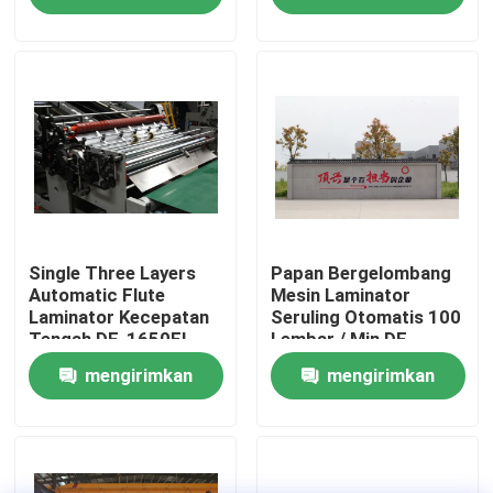
permintaan
permintaan
Tur Pabrik
Kontrol Kualitas
Hubungi Kami
Berita
Single Three Layers
Papan Bergelombang
Automatic Flute
Mesin Laminator
Laminator Kecepatan
Seruling Otomatis 100
Tengah DF-1650EL
Lembar / Min DF-
Kasus-kasus
1450S
mengirimkan
mengirimkan
Minta Kutipan
permintaan
permintaan
Mesin Laminator Seruling