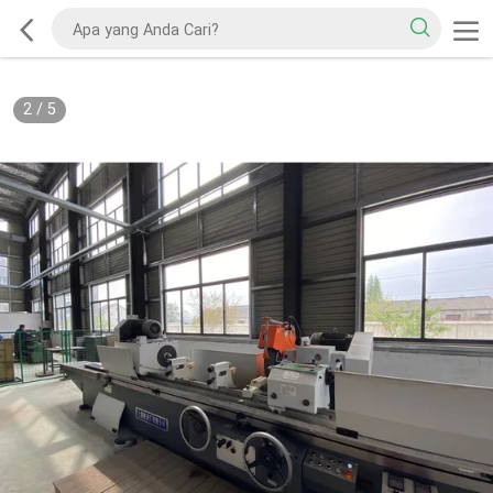
2
/
5