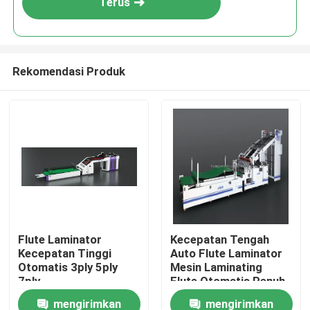
Terus
Rekomendasi Produk
Rumah
Flute Laminator
Kecepatan Tengah
Kecepatan Tinggi
Auto Flute Laminator
Produk
Otomatis 3ply 5ply
Mesin Laminating
7ply
Flute Otomatis Penuh
mengirimkan
mengirimkan
Tentang Kami