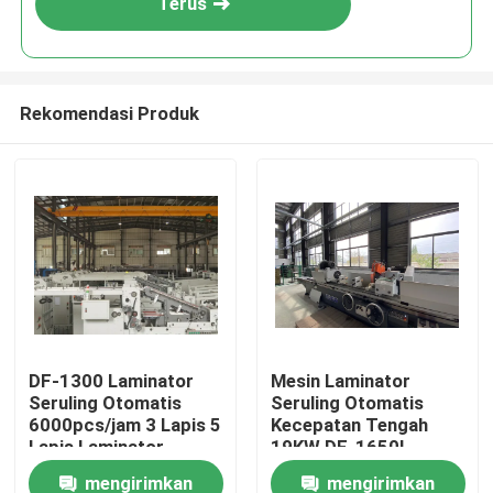
Terus
Rekomendasi Produk
Rumah
DF-1300 Laminator
Mesin Laminator
Seruling Otomatis
Seruling Otomatis
Produk
6000pcs/jam 3 Lapis 5
Kecepatan Tengah
Lapis Laminator
19KW DF-1650L
Seruling
mengirimkan
mengirimkan
Tentang Kami