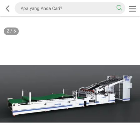
2
/
5