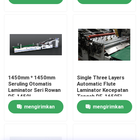
permintaan
permintaan
Tur Pabrik
Kontrol Kualitas
Hubungi Kami
Berita
1450mm * 1450mm
Single Three Layers
Seruling Otomatis
Automatic Flute
Laminator Seri Rowan
Laminator Kecepatan
DF-1450L
Tengah DF-1650EL
Kasus-kasus
mengirimkan
mengirimkan
Minta Kutipan
permintaan
permintaan
Mesin Laminator Seruling